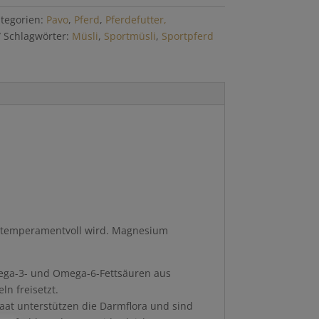
tegorien:
Pavo
,
Pferd
,
Pferdefutter,
Schlagwörter:
Müsli
,
Sportmüsli
,
Sportpferd
u temperamentvoll wird. Magnesium
mega-3- und Omega-6-Fettsäuren aus
n freisetzt.
aat unterstützen die Darmflora und sind