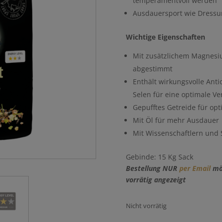
temperamentvoll werden
Ausdauersport wie Dressur,
Wichtige Eigenschaften
Mit zusätzlichem Magnesiu
abgestimmt
Enthält wirkungsvolle Anti
Selen für eine optimale V
Gepufftes Getreide für opt
Mit Öl für mehr Ausdauer
Mit Wissenschaftlern und S
Gebinde: 15 Kg Sack
Bestellung NUR
per Email
mög
vorrätig angezeigt
Nicht vorrätig