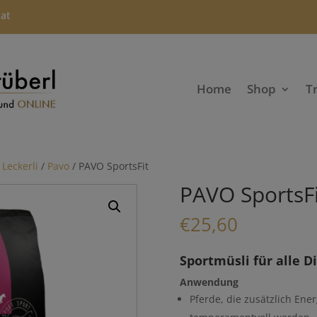
.at
Home
Shop
T
 Leckerli
/
Pavo
/ PAVO SportsFit
PAVO SportsFi
€
25,60
Sportmüsli für alle D
Anwendung
Pferde, die zusätzlich Ene