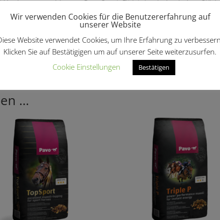
t Verdauungsproblemen. Pavo SportsFit ist durch den hohen Stärke
eil aus Ölen für mehr Ausdauer.
Wir verwenden Cookies für die Benutzererfahrung auf
unserer Website
durch Sojaflocken ersetzt. Der Nährstoffgehalt dieser Produkte 
Diese Website verwendet Cookies, um Ihre Erfahrung zu verbessern
fressen und verdauen.
Klicken Sie auf Bestätigigen um auf unserer Seite weiterzusurfen.
änzungsfutter & Leckerli
Cookie Einstellungen
Bestätigen
len …