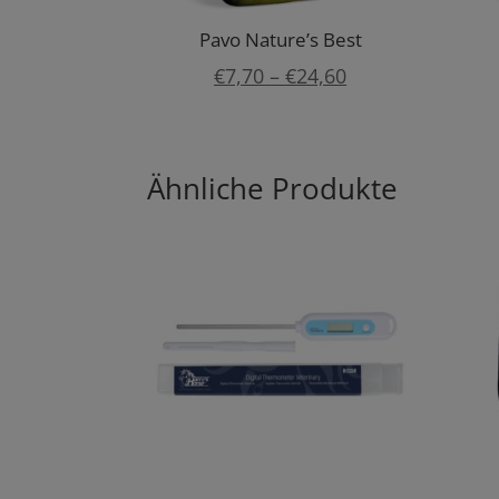
Pavo Nature’s Best
Preisspanne:
€
7,70
–
€
24,60
€7,70
bis
Ähnliche Produkte
€24,60