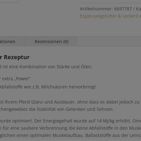
Artikelnummer:
6697787
Ka
Ergänzungsfutter & Leckerli
ationen
Rezensionen (0)
r Rezeptur
rd ist eine Kombination von Stärke und Ölen:
r extra „Power“
Abfallstoffe wie z.B. Milchsäuren hervorbringt.
ibt Ihrem Pferd Glanz und Ausdauer, ohne dass es dabei jedoch z
nochengewebes die Stabilität von Gelenken und Sehnen.
urde optimiert. Der Energiegehalt wurde auf 14 MJ/kg erhöht. O
für eine saubere Verbrennung die keine Abfallstoffe in den Muskel
glichen einen optimalen Muskelaufbau. Ballaststoffe aus der Leins