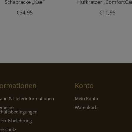
Schabracke „Kae“
Hufkratzer „ComfortCa
€
54,95
€
11,95
formationen
Konto
and & Lieferinformationen
Mein Konto
gemeine
Warenkorb
chäftsbedingungen
errufsbelehrung
enschutz