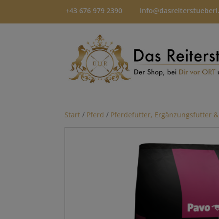
+43 676 979 2390
info@dasreiterstueberl
Start
/
Pferd
/
Pferdefutter, Ergänzungsfutter &