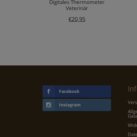
Digitales Thermometer
Veterinär
€
20,95
In
Facebook
Vers
Instagram
All
Ges
Wid
Dat