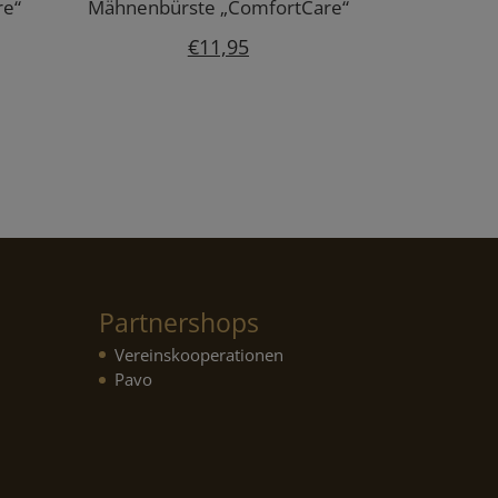
re“
Mähnenbürste „ComfortCare“
€
11,95
Partnershops
Vereinskooperationen
Pavo