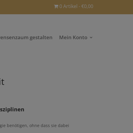
0 Artikel
€0,00
rensenzaum gestalten
Mein Konto
t
isziplinen
rgie benötigen, ohne dass sie dabei