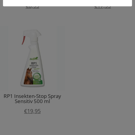
€
8,95
€
17,95
RP1 Insekten-Stop Spray
Sensitiv 500 ml
€
19,95