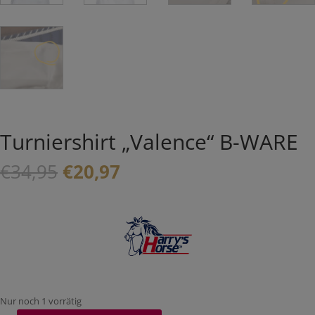
Turniershirt „Valence“ B-WARE
Ursprünglicher
Aktueller
€
34,95
€
20,97
Preis
Preis
war:
ist:
€34,95
€20,97.
Nur noch 1 vorrätig