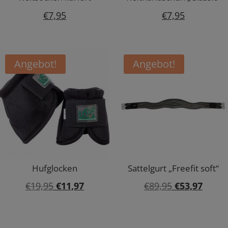
€
7,95
€
7,95
Angebot!
Angebot!
Hufglocken
Sattelgurt „Freefit soft“
Ursprünglicher
Aktueller
Ursprünglic
Aktuel
€
19,95
€
11,97
€
89,95
€
53,97
Preis
Preis
Preis
Preis
war:
ist:
war:
ist: