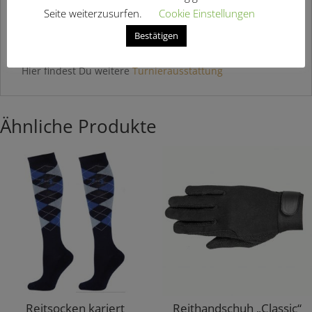
Seite weiterzusurfen.
Cookie Einstellungen
kleine Pünktchen sind am linken Ärmel. Wir denken
diese werden beim Waschen rausgehen aber versichern
Bestätigen
können wir es nicht.
Hier findest Du weitere
Turnierausstattung
Ähnliche Produkte
Reitsocken kariert
Reithandschuh „Classic“