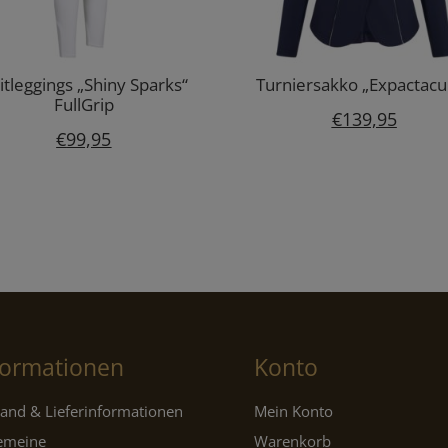
itleggings „Shiny Sparks“
Turniersakko „Expactacu
FullGrip
€
139,95
€
99,95
formationen
Konto
and & Lieferinformationen
Mein Konto
gemeine
Warenkorb