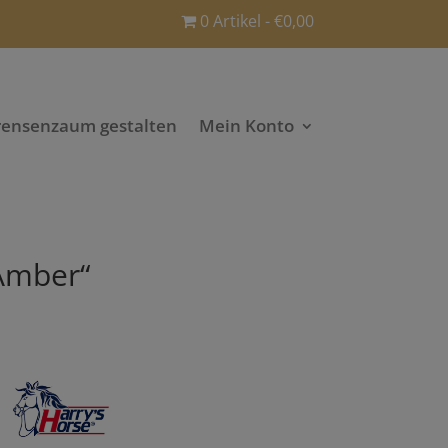
0 Artikel
€0,00
rensenzaum gestalten
Mein Konto
„Amber“