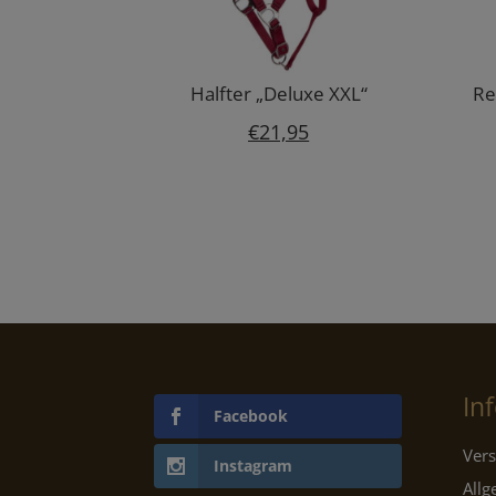
Halfter „Deluxe XXL“
Re
€
21,95
In
Facebook
Vers
Instagram
All