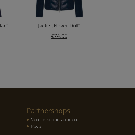
lar“
Jacke „Never Dull“
€
74,95
Partnershops
Vereinskooperationen
Pavo