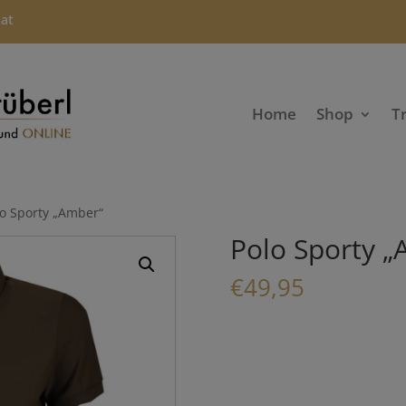
.at
Home
Shop
T
lo Sporty „Amber“
Polo Sporty 
€
49,95