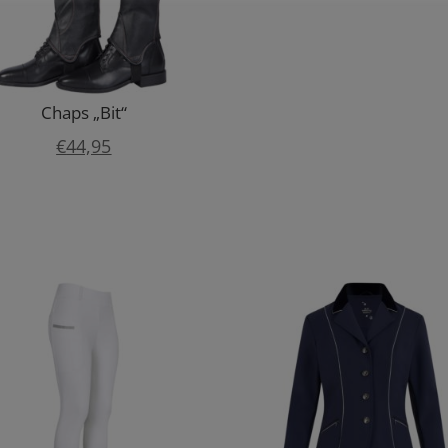
Chaps „Bit“
€
44,95