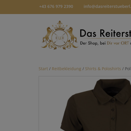
+43 676 979 2390
info@dasreiterstueberl
Start
/
Reitbekleidung
/
Shirts & Poloshirts
/ Po