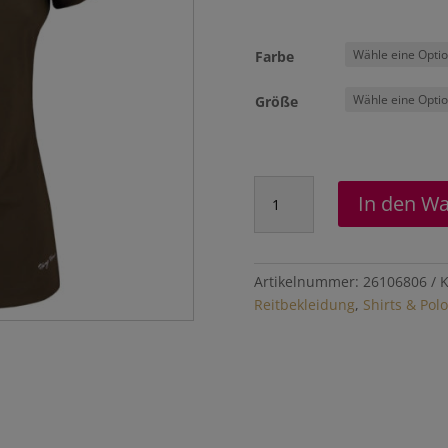
Farbe
Größe
Polo
In den W
Sporty
"Amber"
Menge
Artikelnummer:
26106806
K
Reitbekleidung
,
Shirts & Polo