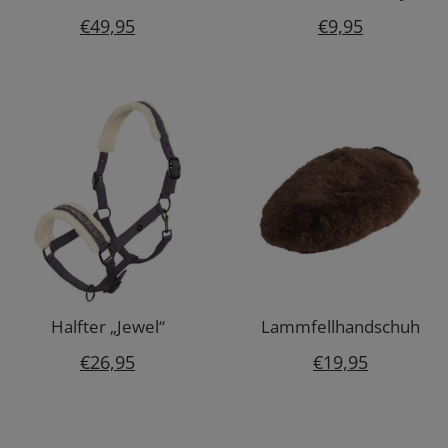
€
49,95
€
9,95
Halfter „Jewel“
Lammfellhandschuh
€
26,95
€
19,95