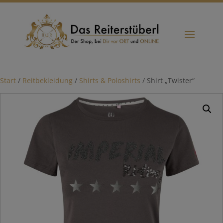
Start
/
Reitbekleidung
/
Shirts & Poloshirts
/ Shirt „Twister“