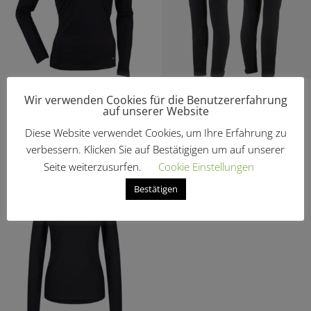
Shirt „Kufstein“
Reithose „Lina“ mit
Wir verwenden Cookies für die Benutzererfahrung
Silikonvollbesatz
auf unserer Website
€
44,95
Ursprünglic
Aktuel
€
99,95
€
59,97
Diese Website verwendet Cookies, um Ihre Erfahrung zu
Preis
Preis
verbessern. Klicken Sie auf Bestätigigen um auf unserer
Seite weiterzusurfen.
Cookie Einstellungen
war:
ist:
Bestätigen
€99,95
€59,9