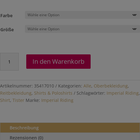
Farbe
Größe
Shirt
In den Warenkorb
"Twister"
Menge
Artikelnummer:
35417010
Kategorien:
Alle
,
Oberbekleidung
,
Reitbekleidung
,
Shirts & Poloshirts
Schlagwörter:
Imperial Riding
,
Shirt
,
Tister
Marke:
Imperial Riding
Beschreibung
Rezensionen (0)