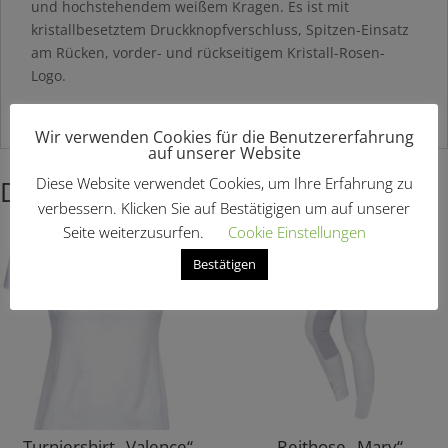
und hochstehendem weißem Kragen. Es ist mit
kristallbesetztem Druckknopfverschluss, Spitzen-Einsatz
am Rücken, vorder- und rückseitigem Kristall-Rosen-
Logo.
Hier findest Du weitere
Turnierausstattung
Wir verwenden Cookies für die Benutzererfahrung
auf unserer Website
Diese Website verwendet Cookies, um Ihre Erfahrung zu
Das könnte dir auch gefallen …
verbessern. Klicken Sie auf Bestätigigen um auf unserer
Seite weiterzusurfen.
Cookie Einstellungen
Bestätigen
Turniershirt „Valence“
Reithose „Mary“