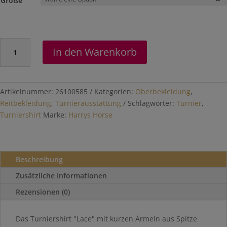
Größe
Turniershirt
In den Warenkorb
"Lace"
Menge
Artikelnummer:
26100585
Kategorien:
Oberbekleidung
,
Reitbekleidung
,
Turnierausstattung
Schlagwörter:
Turnier
,
Turniershirt
Marke:
Harrys Horse
Beschreibung
Zusätzliche Informationen
Rezensionen (0)
Das Turniershirt "Lace" mit kurzen Ärmeln aus Spitze