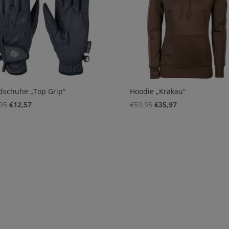
dschuhe „Top Grip“
Hoodie „Krakau“
Ursprünglicher
Aktueller
Ursprünglicher
Aktueller
95
€
12,57
€
59,95
€
35,97
Preis
Preis
Preis
Preis
war:
ist:
war:
ist:
€20,95
€12,57.
€59,95
€35,97.