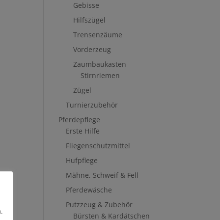
Gebisse
Hilfszügel
Trensenzäume
Vorderzeug
Zaumbaukasten
Stirnriemen
Zügel
Turnierzubehör
Pferdepflege
Erste Hilfe
Fliegenschutzmittel
Hufpflege
Mähne, Schweif & Fell
Pferdewäsche
Putzzeug & Zubehör
.
Bürsten & Kardätschen