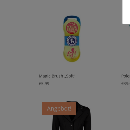
Magic Brush „Soft“
Polo
€
5,99
€
39,
Angebot!