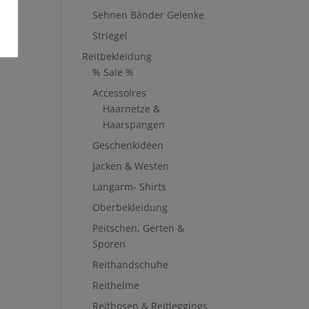
Sehnen Bänder Gelenke
Striegel
Reitbekleidung
% Sale %
Accessoires
Haarnetze &
Haarspangen
Geschenkideen
Jacken & Westen
Langarm- Shirts
Oberbekleidung
Peitschen, Gerten &
Sporen
Reithandschuhe
Reithelme
Reithosen & Reitleggings