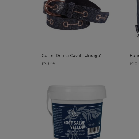
Gürtel Denici Cavalli „Indigo“
Han
€
39,95
€
20,