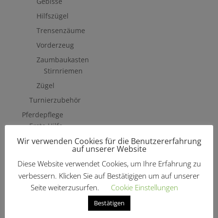
Gebisse
Hilfszügel
Trensenzäume
Vorderzeug
Zaumbaukasten
Stirnriemen
Zügel
Turnierzubehör
Pferdepflege
Erste Hilfe
Wir verwenden Cookies für die Benutzererfahrung
Fliegenschutzmittel
auf unserer Website
Hufpflege
Diese Website verwendet Cookies, um Ihre Erfahrung zu
Mähne, Schweif & Fell
verbessern. Klicken Sie auf Bestätigigen um auf unserer
Pferdewäsche
Seite weiterzusurfen.
Cookie Einstellungen
Putzzeug & Zubehör
Bestätigen
Bürsten & Kardätschen