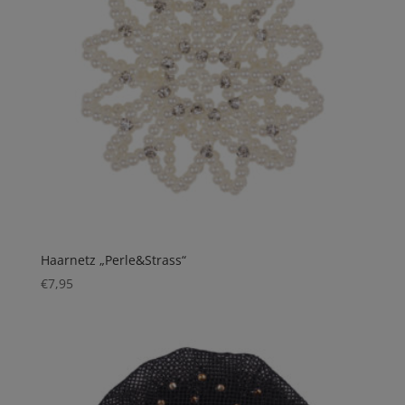
Haarnetz „Perle&Strass“
€
7,95