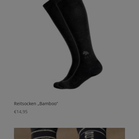
Reitsocken „Bamboo“
€
14,95