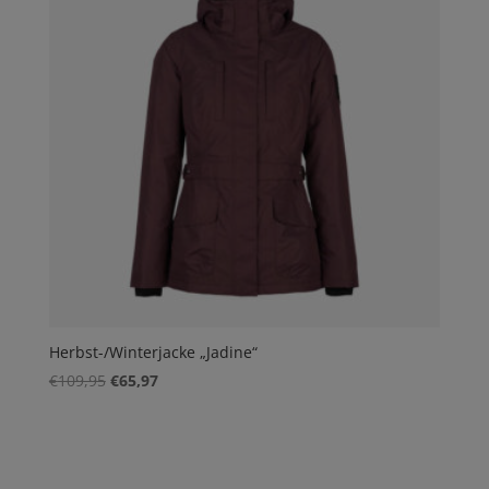
Herbst-/Winterjacke „Jadine“
Ursprünglicher
Aktueller
€
109,95
€
65,97
Preis
Preis
war:
ist:
€109,95
€65,97.