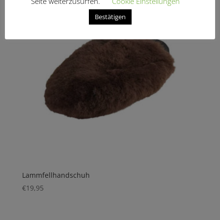
Seite weiterzusurfen.
Cookie Einstellungen
Bestätigen
Lammfellhandschuh
€
19,95