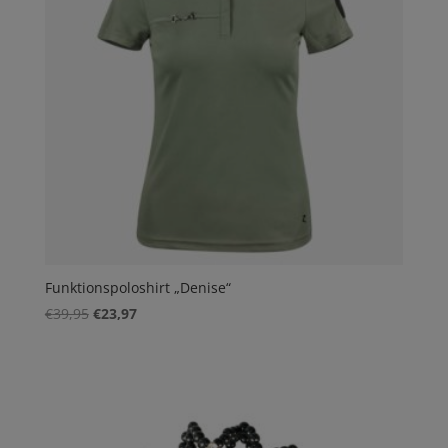
Funktionspoloshirt „Denise“
Ursprünglicher
Aktueller
€
39,95
€
23,97
Preis
Preis
war:
ist:
€39,95
€23,97.