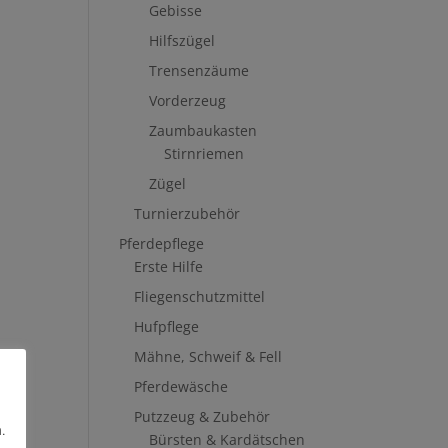
Gebisse
Hilfszügel
Trensenzäume
Vorderzeug
Zaumbaukasten
Stirnriemen
Zügel
Turnierzubehör
Pferdepflege
Erste Hilfe
Fliegenschutzmittel
Hufpflege
Mähne, Schweif & Fell
Pferdewäsche
Putzzeug & Zubehör
.
Bürsten & Kardätschen