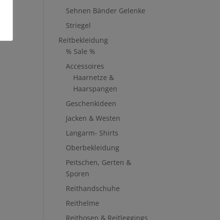
Sehnen Bänder Gelenke
Striegel
Reitbekleidung
% Sale %
Accessoires
Haarnetze &
Haarspangen
Geschenkideen
Jacken & Westen
Langarm- Shirts
Oberbekleidung
Peitschen, Gerten &
Sporen
Reithandschuhe
Reithelme
Reithosen & Reitleggings