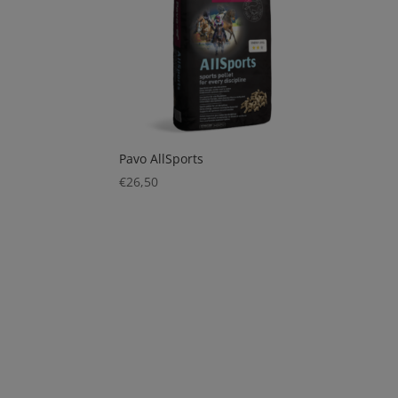
Pavo AllSports
€
26,50