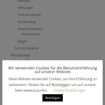
Gebisse
Hilfszügel
Trensenzäume
Vorderzeug
Zaumbaukasten
Stirnriemen
Zügel
Turnierzubehör
Pferdepflege
Erste Hilfe
Wir verwenden Cookies für die Benutzererfahrung
Fliegenschutzmittel
auf unserer Website
Hufpflege
Diese Website verwendet Cookies, um Ihre Erfahrung zu
Mähne, Schweif & Fell
verbessern. Klicken Sie auf Bestätigigen um auf unserer
Pferdewäsche
Seite weiterzusurfen.
Cookie Einstellungen
Putzzeug & Zubehör
Bestätigen
Bürsten & Kardätschen