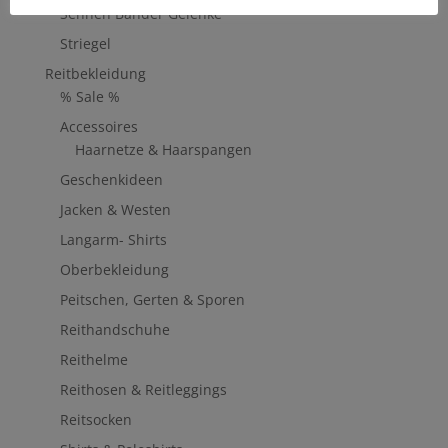
Sehnen Bänder Gelenke
Striegel
Reitbekleidung
% Sale %
Accessoires
Haarnetze & Haarspangen
Geschenkideen
Jacken & Westen
Langarm- Shirts
Oberbekleidung
Peitschen, Gerten & Sporen
Reithandschuhe
Reithelme
Reithosen & Reitleggings
Reitsocken