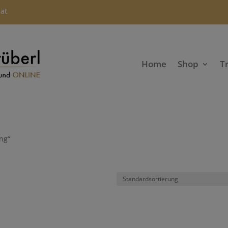
.at
Home
Shop
T
ng“