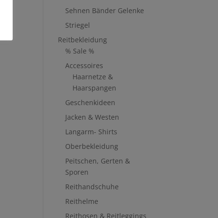
Sehnen Bänder Gelenke
Striegel
Reitbekleidung
% Sale %
Accessoires
Haarnetze &
Haarspangen
Geschenkideen
Jacken & Westen
Langarm- Shirts
Oberbekleidung
Peitschen, Gerten &
Sporen
Reithandschuhe
Reithelme
Reithosen & Reitleggings