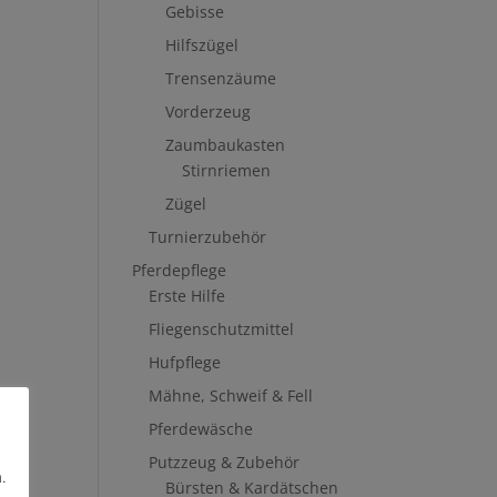
Gebisse
Hilfszügel
Trensenzäume
Vorderzeug
Zaumbaukasten
Stirnriemen
Zügel
Turnierzubehör
Pferdepflege
Erste Hilfe
Fliegenschutzmittel
Hufpflege
Mähne, Schweif & Fell
Pferdewäsche
Putzzeug & Zubehör
.
Bürsten & Kardätschen