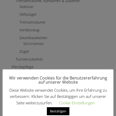
Trensenzäume, Kandaren & Zubehör
Gebisse
Hilfszügel
Trensenzäume
Vorderzeug
Zaumbaukasten
Stirnriemen
Zügel
Turnierzubehör
Pferdepflege
Erste Hilfe
Wir verwenden Cookies für die Benutzererfahrung
Fliegenschutzmittel
auf unserer Website
Hufpflege
Diese Website verwendet Cookies, um Ihre Erfahrung zu
verbessern. Klicken Sie auf Bestätigigen um auf unserer
Mähne, Schweif & Fell
Seite weiterzusurfen.
Cookie Einstellungen
Pferdewäsche
Bestätigen
Putzzeug & Zubehör