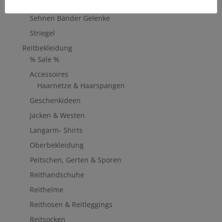
Bürsten & Kardätschen
Sehnen Bänder Gelenke
Striegel
Reitbekleidung
% Sale %
Accessoires
Haarnetze & Haarspangen
Geschenkideen
Jacken & Westen
Langarm- Shirts
Oberbekleidung
Peitschen, Gerten & Sporen
Reithandschuhe
Reithelme
Reithosen & Reitleggings
Reitsocken