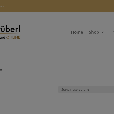
.at
Home
Shop
T
e“