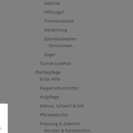
Gebisse
Hilfszügel
Trensenzäume
Vorderzeug
Zaumbaukasten
Stirnriemen
Zügel
Turnierzubehör
Pferdepflege
Erste Hilfe
Fliegenschutzmittel
Hufpflege
Mähne, Schweif & Fell
Pferdewäsche
Putzzeug & Zubehör
.
Bürsten & Kardätschen