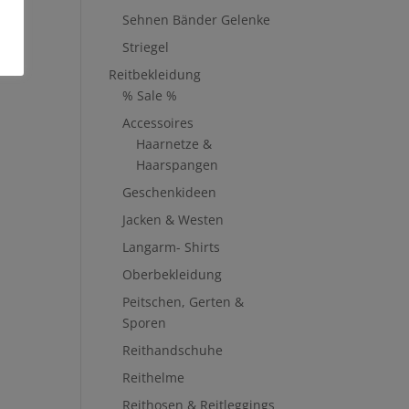
Sehnen Bänder Gelenke
Striegel
Reitbekleidung
% Sale %
Accessoires
Haarnetze &
Haarspangen
Geschenkideen
Jacken & Westen
Langarm- Shirts
Oberbekleidung
Peitschen, Gerten &
Sporen
Reithandschuhe
Reithelme
Reithosen & Reitleggings