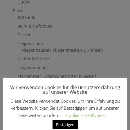
Outlet
Pferd
% Sale %
Bein- & Hufschutz
Decken
Fliegenschutz
Fliegenhauben, Fliegenmasken & Fransen
Halfter & Stricke
Longierzubehör
Pferdefutter, Ergänzungsfutter & Leckerli
Pavo
Wir verwenden Cookies für die Benutzererfahrung
Ergänzungsfutter
auf unserer Website
Sattelzubehör & Pflege
Diese Website verwendet Cookies, um Ihre Erfahrung zu
Lederpflege
verbessern. Klicken Sie auf Bestätigigen um auf unserer
Steigbügel
Seite weiterzusurfen.
Cookie Einstellungen
Schabracken & Pads
Bestätigen