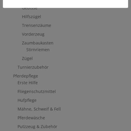
Trensenzäume, Kandaren & Zubehör
Gebisse
Hilfszügel
Trensenzäume
Vorderzeug
Zaumbaukasten
Stirnriemen
Zügel
Turnierzubehör
Pferdepflege
Erste Hilfe
Fliegenschutzmittel
Hufpflege
Mähne, Schweif & Fell
Pferdewäsche
Putzzeug & Zubehör