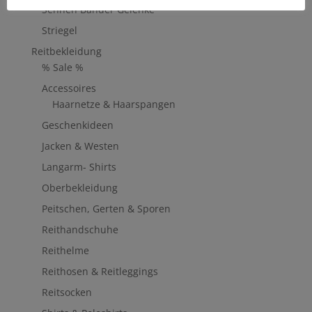
Sehnen Bänder Gelenke
Striegel
Reitbekleidung
% Sale %
Accessoires
Haarnetze & Haarspangen
Geschenkideen
Jacken & Westen
Langarm- Shirts
Oberbekleidung
Peitschen, Gerten & Sporen
Reithandschuhe
Reithelme
Reithosen & Reitleggings
Reitsocken