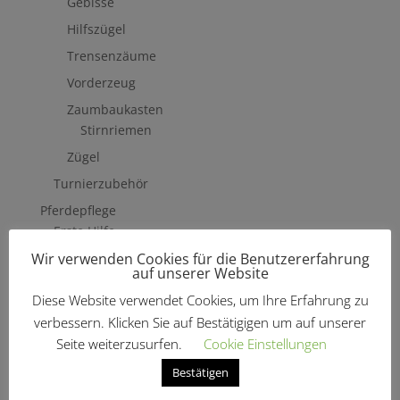
Gebisse
Hilfszügel
Trensenzäume
Vorderzeug
Zaumbaukasten
Stirnriemen
Zügel
Turnierzubehör
Pferdepflege
Erste Hilfe
Wir verwenden Cookies für die Benutzererfahrung
Fliegenschutzmittel
auf unserer Website
Hufpflege
Diese Website verwendet Cookies, um Ihre Erfahrung zu
Mähne, Schweif & Fell
verbessern. Klicken Sie auf Bestätigigen um auf unserer
Pferdewäsche
Seite weiterzusurfen.
Cookie Einstellungen
Putzzeug & Zubehör
Bestätigen
Bürsten & Kardätschen