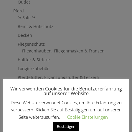
Outlet
Pferd
% Sale %
Bein- & Hufschutz
Decken
Fliegenschutz
Fliegenhauben, Fliegenmasken & Fransen
Halfter & Stricke
Longierzubehör
Pferdefutter, Ergänzungsfutter & Leckerli
Pavo
Wir verwenden Cookies für die Benutzererfahrung
Ergänzungsfutter
auf unserer Website
Sattelzubehör & Pflege
Diese Website verwendet Cookies, um Ihre Erfahrung zu
Lederpflege
verbessern. Klicken Sie auf Bestätigigen um auf unserer
Steigbügel
Seite weiterzusurfen.
Cookie Einstellungen
Schabracken & Pads
Bestätigen