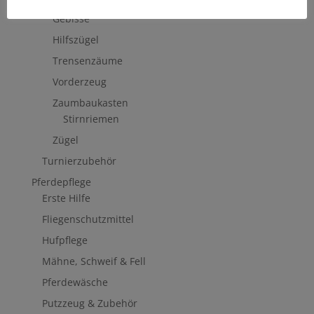
Trensenzäume, Kandaren & Zubehör
Gebisse
Hilfszügel
Trensenzäume
Vorderzeug
Zaumbaukasten
Stirnriemen
Zügel
Turnierzubehör
Pferdepflege
Erste Hilfe
Fliegenschutzmittel
Hufpflege
Mähne, Schweif & Fell
Pferdewäsche
Putzzeug & Zubehör