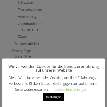
Hilfszügel
Trensenzäume
Vorderzeug
Zaumbaukasten
Stirnriemen
Zügel
Turnierzubehör
Pferdepflege
Erste Hilfe
Fliegenschutzmittel
Wir verwenden Cookies für die Benutzererfahrung
auf unserer Website
Hufpflege
Diese Website verwendet Cookies, um Ihre Erfahrung zu
Mähne, Schweif & Fell
verbessern. Klicken Sie auf Bestätigigen um auf unserer
Pferdewäsche
Seite weiterzusurfen.
Cookie Einstellungen
Putzzeug & Zubehör
Bestätigen
Bürsten & Kardätschen
Sehnen Bänder Gelenke