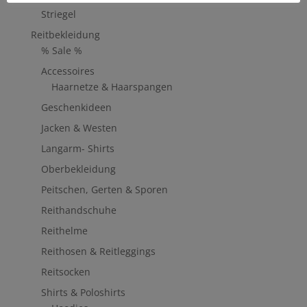
Striegel
Reitbekleidung
% Sale %
Accessoires
Haarnetze & Haarspangen
Geschenkideen
Jacken & Westen
Langarm- Shirts
Oberbekleidung
Peitschen, Gerten & Sporen
Reithandschuhe
Reithelme
Reithosen & Reitleggings
Reitsocken
Shirts & Poloshirts