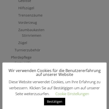
Gebisse
Hilfszügel
Trensenzäume
Vorderzeug
Zaumbaukasten
Stirnriemen
Zügel
Turnierzubehör
Pferdepflege
Erste Hilfe
Wir verwenden Cookies für die Benutzererfahrung
Fliegenschutzmittel
auf unserer Website
Hufpflege
Diese Website verwendet Cookies, um Ihre Erfahrung zu
Mähne, Schweif & Fell
verbessern. Klicken Sie auf Bestätigigen um auf unserer
Pferdewäsche
Seite weiterzusurfen.
Cookie Einstellungen
Putzzeug & Zubehör
Bestätigen
Bürsten & Kardätschen