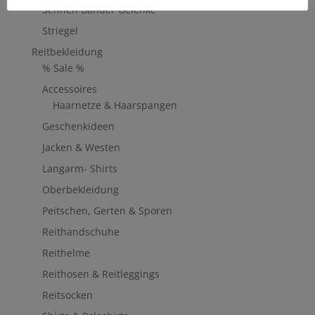
Sehnen Bänder Gelenke
Striegel
Reitbekleidung
% Sale %
Accessoires
Haarnetze & Haarspangen
Geschenkideen
Jacken & Westen
Langarm- Shirts
Oberbekleidung
Peitschen, Gerten & Sporen
Reithandschuhe
Reithelme
Reithosen & Reitleggings
Reitsocken