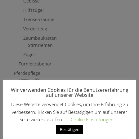
Gebisse
Hilfszügel
Trensenzäume
Vorderzeug
Zaumbaukasten
Stirnriemen
Zügel
Turnierzubehör
Pferdepflege
Erste Hilfe
Wir verwenden Cookies für die Benutzererfahrung
Fliegenschutzmittel
auf unserer Website
Hufpflege
Diese Website verwendet Cookies, um Ihre Erfahrung zu
Mähne, Schweif & Fell
verbessern. Klicken Sie auf Bestätigigen um auf unserer
Pferdewäsche
Seite weiterzusurfen.
Cookie Einstellungen
Putzzeug & Zubehör
Bestätigen
Bürsten & Kardätschen