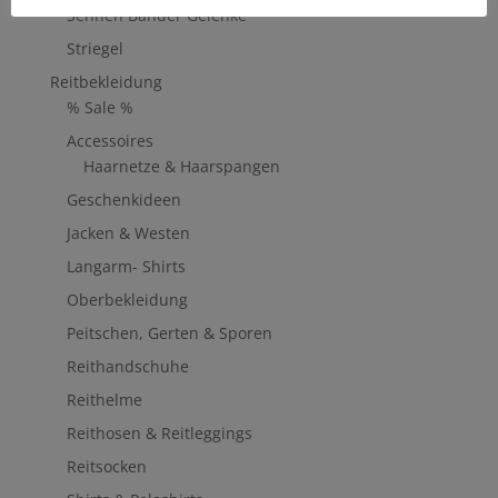
Sehnen Bänder Gelenke
Striegel
Reitbekleidung
% Sale %
Accessoires
Haarnetze & Haarspangen
Geschenkideen
Jacken & Westen
Langarm- Shirts
Oberbekleidung
Peitschen, Gerten & Sporen
Reithandschuhe
Reithelme
Reithosen & Reitleggings
Reitsocken