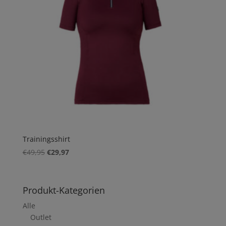
Trainingsshirt
Ursprünglicher
Aktueller
€
49,95
€
29,97
Preis
Preis
war:
ist:
€49,95
€29,97.
Produkt-Kategorien
Alle
Outlet