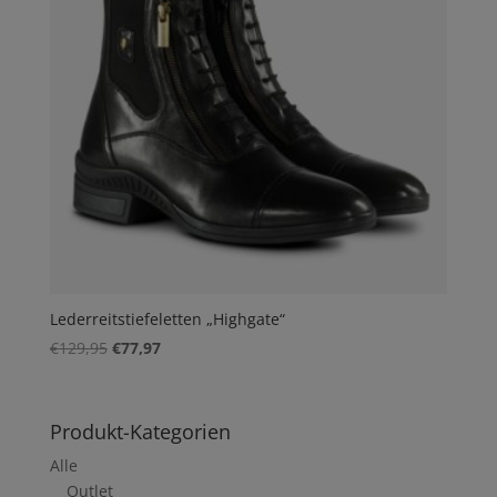
Lederreitstiefeletten „Highgate“
Ursprünglicher
Aktueller
€
129,95
€
77,97
Preis
Preis
war:
ist:
€129,95
€77,97.
Produkt-Kategorien
Alle
Outlet