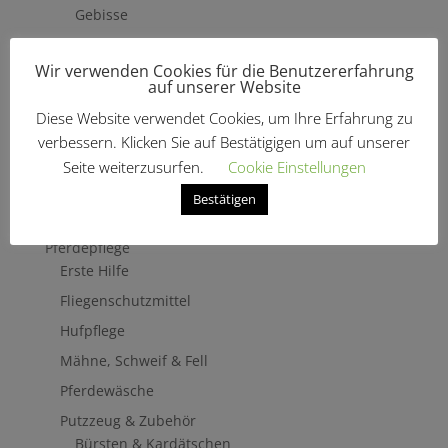
Gebisse
Hilfszügel
Wir verwenden Cookies für die Benutzererfahrung
Trensenzäume
auf unserer Website
Vorderzeug
Diese Website verwendet Cookies, um Ihre Erfahrung zu
Zaumbaukasten
verbessern. Klicken Sie auf Bestätigigen um auf unserer
Stirnriemen
Seite weiterzusurfen.
Cookie Einstellungen
Zügel
Bestätigen
Turnierzubehör
Pferdepflege
Erste Hilfe
Fliegenschutzmittel
Hufpflege
Mähne, Schweif & Fell
Pferdewäsche
Putzzeug & Zubehör
Bürsten & Kardätschen