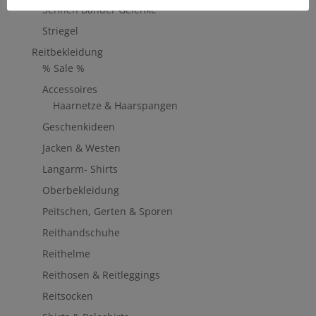
Sehnen Bänder Gelenke
Striegel
Reitbekleidung
% Sale %
Accessoires
Haarnetze & Haarspangen
Geschenkideen
Jacken & Westen
Langarm- Shirts
Oberbekleidung
Peitschen, Gerten & Sporen
Reithandschuhe
Reithelme
Reithosen & Reitleggings
Reitsocken