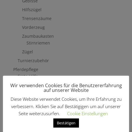
Gebisse
Hilfszügel
Trensenzäume
Vorderzeug
Zaumbaukasten
Stirnriemen
Zügel
Turnierzubehör
Pferdepflege
Erste Hilfe
Wir verwenden Cookies für die Benutzererfahrung
Fliegenschutzmittel
auf unserer Website
Hufpflege
Diese Website verwendet Cookies, um Ihre Erfahrung zu
Mähne, Schweif & Fell
verbessern. Klicken Sie auf Bestätigigen um auf unserer
Pferdewäsche
Seite weiterzusurfen.
Cookie Einstellungen
Putzzeug & Zubehör
Bestätigen
Bürsten & Kardätschen