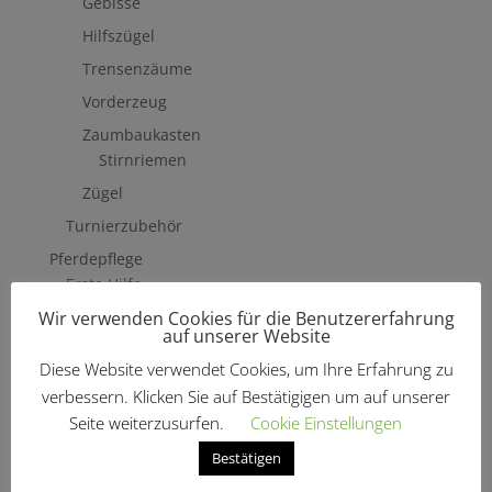
Gebisse
Hilfszügel
Trensenzäume
Vorderzeug
Zaumbaukasten
Stirnriemen
Zügel
Turnierzubehör
Pferdepflege
Erste Hilfe
Wir verwenden Cookies für die Benutzererfahrung
Fliegenschutzmittel
auf unserer Website
Hufpflege
Diese Website verwendet Cookies, um Ihre Erfahrung zu
Mähne, Schweif & Fell
verbessern. Klicken Sie auf Bestätigigen um auf unserer
Pferdewäsche
Seite weiterzusurfen.
Cookie Einstellungen
Putzzeug & Zubehör
Bestätigen
Bürsten & Kardätschen