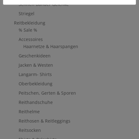
Sehnen Bänder Gelenke
Striegel
Reitbekleidung
% Sale %
Accessoires
Haarnetze & Haarspangen
Geschenkideen
Jacken & Westen
Langarm- Shirts
Oberbekleidung
Peitschen, Gerten & Sporen
Reithandschuhe
Reithelme
Reithosen & Reitleggings
Reitsocken