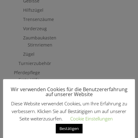
Gebisse
Hilfszügel
Trensenzäume
Vorderzeug
Zaumbaukasten
Stirnriemen
Zügel
Turnierzubehör
Pferdepflege
Erste Hilfe
Wir verwenden Cookies für die Benutzererfahrung
Fliegenschutzmittel
auf unserer Website
Hufpflege
Diese Website verwendet Cookies, um Ihre Erfahrung zu
Mähne, Schweif & Fell
verbessern. Klicken Sie auf Bestätigigen um auf unserer
Pferdewäsche
Seite weiterzusurfen.
Cookie Einstellungen
Putzzeug & Zubehör
Bestätigen
Bürsten & Kardätschen