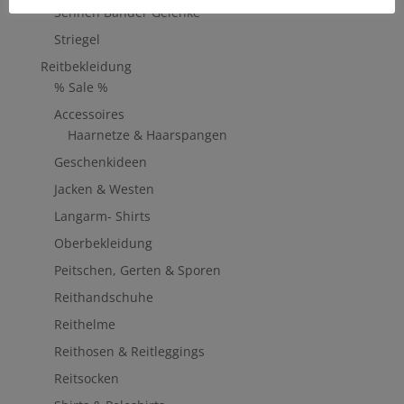
Sehnen Bänder Gelenke
Striegel
Reitbekleidung
% Sale %
Accessoires
Haarnetze & Haarspangen
Geschenkideen
Jacken & Westen
Langarm- Shirts
Oberbekleidung
Peitschen, Gerten & Sporen
Reithandschuhe
Reithelme
Reithosen & Reitleggings
Reitsocken