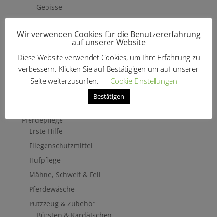
Gebisse
Hilfszügel
Wir verwenden Cookies für die Benutzererfahrung
Trensenzäume
auf unserer Website
Vorderzeug
Diese Website verwendet Cookies, um Ihre Erfahrung zu
Zaumbaukasten
verbessern. Klicken Sie auf Bestätigigen um auf unserer
Stirnriemen
Seite weiterzusurfen.
Cookie Einstellungen
Zügel
Bestätigen
Turnierzubehör
Pferdepflege
Erste Hilfe
Fliegenschutzmittel
Hufpflege
Mähne, Schweif & Fell
Pferdewäsche
Putzzeug & Zubehör
Bürsten & Kardätschen