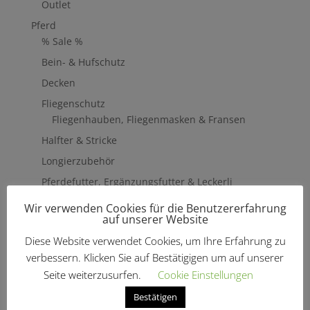
Outlet
Pferd
% Sale %
Bein- & Hufschutz
Decken
Fliegenschutz
Fliegenhauben, Fliegenmasken & Fransen
Halfter & Stricke
Longierzubehör
Pferdefutter, Ergänzungsfutter & Leckerli
Pavo
Wir verwenden Cookies für die Benutzererfahrung
Ergänzungsfutter
auf unserer Website
Sattelzubehör & Pflege
Diese Website verwendet Cookies, um Ihre Erfahrung zu
Lederpflege
verbessern. Klicken Sie auf Bestätigigen um auf unserer
Steigbügel
Seite weiterzusurfen.
Cookie Einstellungen
Schabracken & Pads
Bestätigen