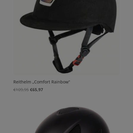
Reithelm „Comfort Rainbow“
Ursprünglicher
Aktueller
€
109,95
€
65,97
Preis
Preis
war:
ist:
€109,95
€65,97.