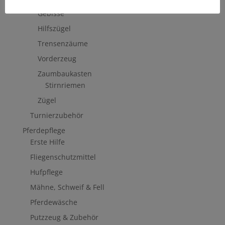
Trensenzäume, Kandaren & Zubehör
Gebisse
Hilfszügel
Trensenzäume
Vorderzeug
Zaumbaukasten
Stirnriemen
Zügel
Turnierzubehör
Pferdepflege
Erste Hilfe
Fliegenschutzmittel
Hufpflege
Mähne, Schweif & Fell
Pferdewäsche
Putzzeug & Zubehör