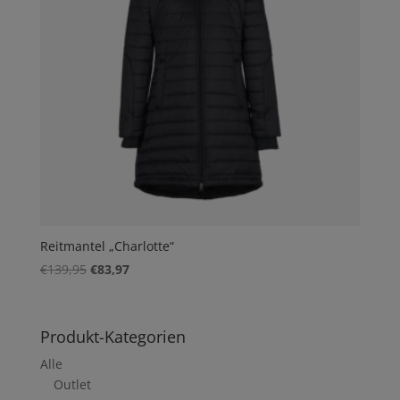
Reitmantel „Charlotte“
Ursprünglicher
Aktueller
€
139,95
€
83,97
Preis
Preis
war:
ist:
€139,95
€83,97.
Produkt-Kategorien
Alle
Outlet