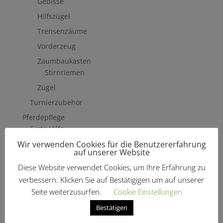
Gebisse
Hilfszügel
Trensenzäume
Vorderzeug
Zaumbaukasten
Stirnriemen
Zügel
Turnierzubehör
Pferdepflege
Erste Hilfe
Wir verwenden Cookies für die Benutzererfahrung
Fliegenschutzmittel
auf unserer Website
Hufpflege
Diese Website verwendet Cookies, um Ihre Erfahrung zu
Mähne, Schweif & Fell
verbessern. Klicken Sie auf Bestätigigen um auf unserer
Pferdewäsche
Seite weiterzusurfen.
Cookie Einstellungen
Putzzeug & Zubehör
Bestätigen
Bürsten & Kardätschen