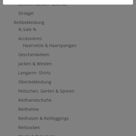
Sehnen Bänder Gelenke
Striegel
Reitbekleidung
% Sale %
Accessoires
Haarnetze & Haarspangen
Geschenkideen
Jacken & Westen
Langarm- Shirts
Oberbekleidung
Peitschen, Gerten & Sporen
Reithandschuhe
Reithelme
Reithosen & Reitleggings
Reitsocken