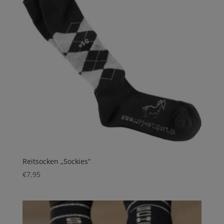
Reitsocken „Sockies“
€
7,95