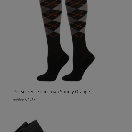
Reitsocken „Equestrian Society Orange“
Ursprünglicher
Aktueller
€
7,95
€
4,77
Preis
Preis
war:
ist:
€7,95
€4,77.