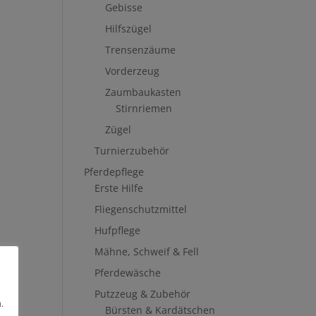
Gebisse
Hilfszügel
Trensenzäume
Vorderzeug
Zaumbaukasten
Stirnriemen
Zügel
Turnierzubehör
Pferdepflege
Erste Hilfe
Fliegenschutzmittel
Hufpflege
Mähne, Schweif & Fell
Pferdewäsche
Putzzeug & Zubehör
.
Bürsten & Kardätschen