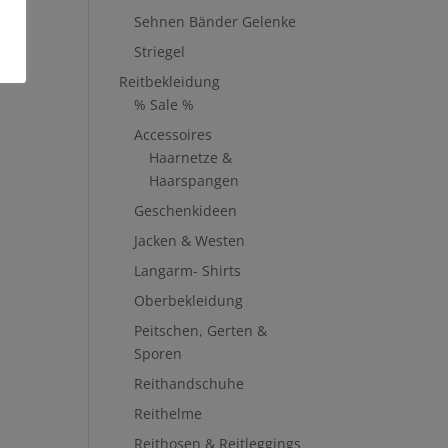
Sehnen Bänder Gelenke
Striegel
Reitbekleidung
% Sale %
Accessoires
Haarnetze &
Haarspangen
Geschenkideen
Jacken & Westen
Langarm- Shirts
Oberbekleidung
Peitschen, Gerten &
Sporen
Reithandschuhe
Reithelme
Reithosen & Reitleggings