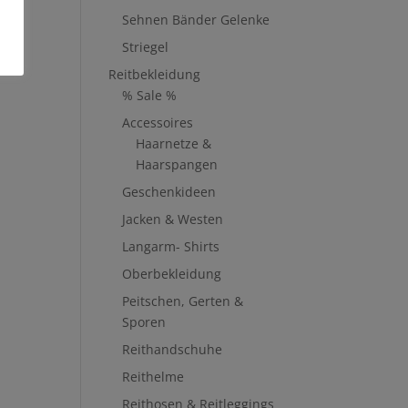
Sehnen Bänder Gelenke
Striegel
Reitbekleidung
% Sale %
Accessoires
Haarnetze &
Haarspangen
Geschenkideen
Jacken & Westen
Langarm- Shirts
Oberbekleidung
Peitschen, Gerten &
Sporen
Reithandschuhe
Reithelme
Reithosen & Reitleggings