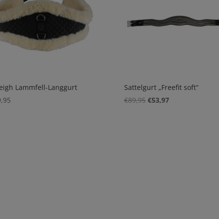
eigh Lammfell-Langgurt
Sattelgurt „Freefit soft“
Ursprünglicher
Aktueller
,95
€
89,95
€
53,97
Preis
Preis
war:
ist:
€89,95
€53,97.