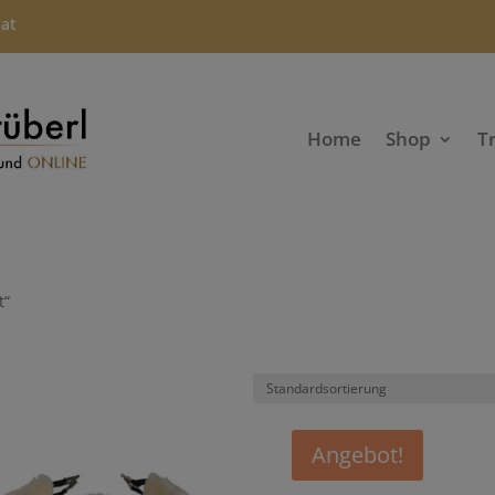
.at
Home
Shop
T
t“
Angebot!