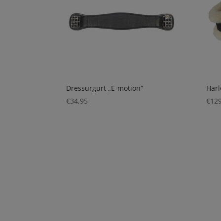
Dressurgurt „E-motion“
Harl
€
34,95
€
129