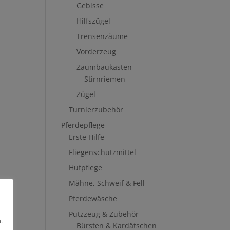
Gebisse
Hilfszügel
Trensenzäume
Vorderzeug
Zaumbaukasten
Stirnriemen
Zügel
Turnierzubehör
Pferdepflege
Erste Hilfe
Fliegenschutzmittel
Hufpflege
Mähne, Schweif & Fell
Pferdewäsche
Putzzeug & Zubehör
.
Bürsten & Kardätschen