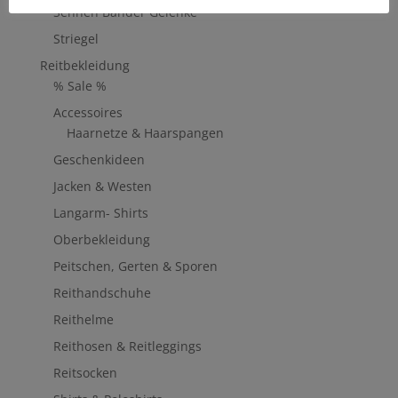
Sehnen Bänder Gelenke
Striegel
Reitbekleidung
% Sale %
Accessoires
Haarnetze & Haarspangen
Geschenkideen
Jacken & Westen
Langarm- Shirts
Oberbekleidung
Peitschen, Gerten & Sporen
Reithandschuhe
Reithelme
Reithosen & Reitleggings
Reitsocken