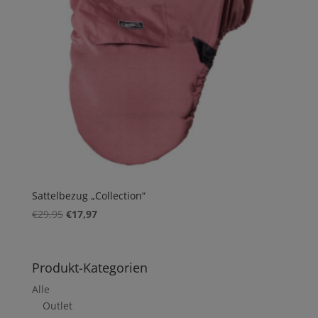
Sattelbezug „Collection“
Ursprünglicher
Aktueller
€
29,95
€
17,97
Preis
Preis
war:
ist:
€29,95
€17,97.
Produkt-Kategorien
Alle
Outlet