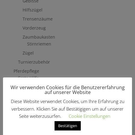
Gebisse
Hilfszügel
Trensenzäume
Vorderzeug
Zaumbaukasten
Stirnriemen
Zügel
Turnierzubehör
Pferdepflege
Erste Hilfe
Wir verwenden Cookies für die Benutzererfahrung
Fliegenschutzmittel
auf unserer Website
Hufpflege
Diese Website verwendet Cookies, um Ihre Erfahrung zu
Mähne, Schweif & Fell
verbessern. Klicken Sie auf Bestätigigen um auf unserer
Pferdewäsche
Seite weiterzusurfen.
Cookie Einstellungen
Putzzeug & Zubehör
Bestätigen
Bürsten & Kardätschen