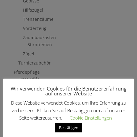
Gebisse
Hilfszügel
Trensenzäume
Vorderzeug
Zaumbaukasten
Stirnriemen
Zügel
Turnierzubehör
Pferdepflege
Erste Hilfe
Wir verwenden Cookies für die Benutzererfahrung
Fliegenschutzmittel
auf unserer Website
Hufpflege
Diese Website verwendet Cookies, um Ihre Erfahrung zu
Mähne, Schweif & Fell
verbessern. Klicken Sie auf Bestätigigen um auf unserer
Pferdewäsche
Seite weiterzusurfen.
Cookie Einstellungen
Putzzeug & Zubehör
Bestätigen
Bürsten & Kardätschen