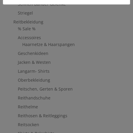
Sehnen Bänder Gelenke
Striegel
Reitbekleidung
% Sale %
Accessoires
Haarnetze & Haarspangen
Geschenkideen
Jacken & Westen
Langarm- Shirts
Oberbekleidung
Peitschen, Gerten & Sporen
Reithandschuhe
Reithelme
Reithosen & Reitleggings
Reitsocken