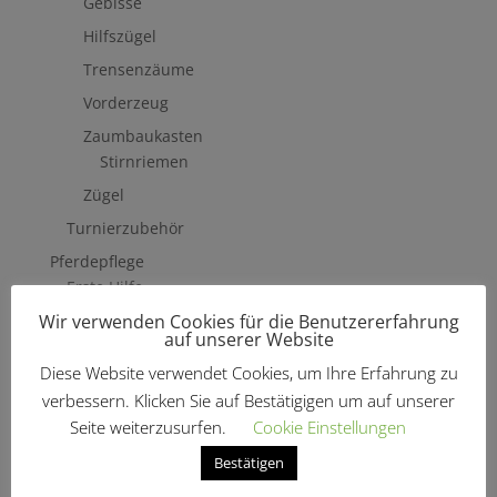
Gebisse
Hilfszügel
Trensenzäume
Vorderzeug
Zaumbaukasten
Stirnriemen
Zügel
Turnierzubehör
Pferdepflege
Erste Hilfe
Wir verwenden Cookies für die Benutzererfahrung
Fliegenschutzmittel
auf unserer Website
Hufpflege
Diese Website verwendet Cookies, um Ihre Erfahrung zu
Mähne, Schweif & Fell
verbessern. Klicken Sie auf Bestätigigen um auf unserer
Pferdewäsche
Seite weiterzusurfen.
Cookie Einstellungen
Putzzeug & Zubehör
Bestätigen
Bürsten & Kardätschen