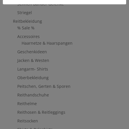
Sehnen Bänder Gelenke
Striegel
Reitbekleidung
% Sale %
Accessoires
Haarnetze & Haarspangen
Geschenkideen
Jacken & Westen
Langarm- Shirts
Oberbekleidung
Peitschen, Gerten & Sporen
Reithandschuhe
Reithelme
Reithosen & Reitleggings
Reitsocken