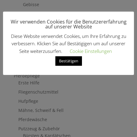
Gebisse
Hilfszügel
Wir verwenden Cookies für die Benutzererfahrung
Trensenzäume
auf unserer Website
Vorderzeug
Diese Website verwendet Cookies, um Ihre Erfahrung zu
Zaumbaukasten
verbessern. Klicken Sie auf Bestätigigen um auf unserer
Stirnriemen
Seite weiterzusurfen.
Cookie Einstellungen
Zügel
Bestätigen
Turnierzubehör
Pferdepflege
Erste Hilfe
Fliegenschutzmittel
Hufpflege
Mähne, Schweif & Fell
Pferdewäsche
Putzzeug & Zubehör
Bürsten & Kardätschen