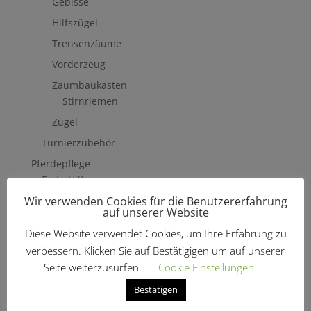
Gebisse
Hilfszügel
Trensenzäume
Vorderzeug
Zaumbaukasten
Stirnriemen
Zügel
Turnierzubehör
Pferdepflege
Erste Hilfe
Wir verwenden Cookies für die Benutzererfahrung
Fliegenschutzmittel
auf unserer Website
Hufpflege
Diese Website verwendet Cookies, um Ihre Erfahrung zu
Mähne, Schweif & Fell
verbessern. Klicken Sie auf Bestätigigen um auf unserer
Pferdewäsche
Seite weiterzusurfen.
Cookie Einstellungen
Putzzeug & Zubehör
Bestätigen
Bürsten & Kardätschen