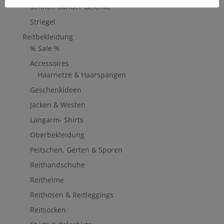
Sehnen Bänder Gelenke
Striegel
Reitbekleidung
% Sale %
Accessoires
Haarnetze & Haarspangen
Geschenkideen
Jacken & Westen
Langarm- Shirts
Oberbekleidung
Peitschen, Gerten & Sporen
Reithandschuhe
Reithelme
Reithosen & Reitleggings
Reitsocken