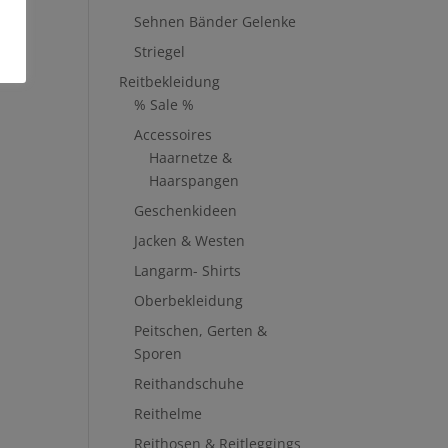
Sehnen Bänder Gelenke
Striegel
Reitbekleidung
% Sale %
Accessoires
Haarnetze &
Haarspangen
Geschenkideen
Jacken & Westen
Langarm- Shirts
Oberbekleidung
Peitschen, Gerten &
Sporen
Reithandschuhe
Reithelme
Reithosen & Reitleggings