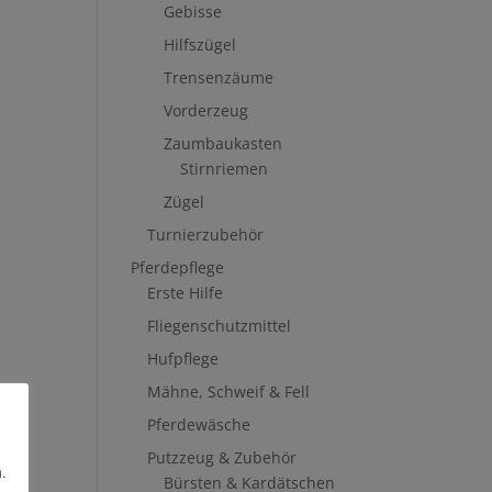
Gebisse
Hilfszügel
Trensenzäume
Vorderzeug
Zaumbaukasten
Stirnriemen
Zügel
Turnierzubehör
Pferdepflege
Erste Hilfe
Fliegenschutzmittel
Hufpflege
Mähne, Schweif & Fell
Pferdewäsche
Putzzeug & Zubehör
.
Bürsten & Kardätschen