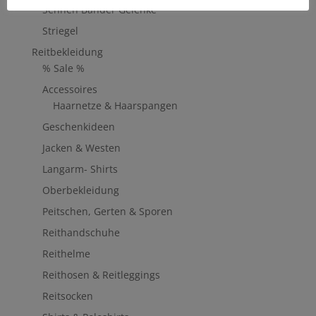
Sehnen Bänder Gelenke
Striegel
Reitbekleidung
% Sale %
Accessoires
Haarnetze & Haarspangen
Geschenkideen
Jacken & Westen
Langarm- Shirts
Oberbekleidung
Peitschen, Gerten & Sporen
Reithandschuhe
Reithelme
Reithosen & Reitleggings
Reitsocken