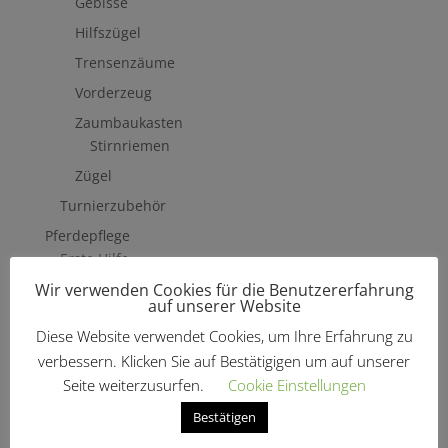
Gebisse
Hilfszügel
Trensenzäume
Vorderzeug
Zaumbaukasten
Stirnriemen
Zügel
Turnierzubehör
Pferdepflege
Erste Hilfe
Wir verwenden Cookies für die Benutzererfahrung
Fliegenschutzmittel
auf unserer Website
Hufpflege
Diese Website verwendet Cookies, um Ihre Erfahrung zu
Mähne, Schweif & Fell
verbessern. Klicken Sie auf Bestätigigen um auf unserer
Pferdewäsche
Seite weiterzusurfen.
Cookie Einstellungen
Putzzeug & Zubehör
Bestätigen
Bürsten & Kardätschen