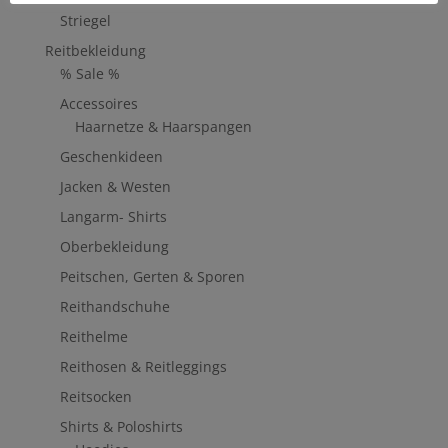
Striegel
Reitbekleidung
% Sale %
Accessoires
Haarnetze & Haarspangen
Geschenkideen
Jacken & Westen
Langarm- Shirts
Oberbekleidung
Peitschen, Gerten & Sporen
Reithandschuhe
Reithelme
Reithosen & Reitleggings
Reitsocken
Shirts & Poloshirts