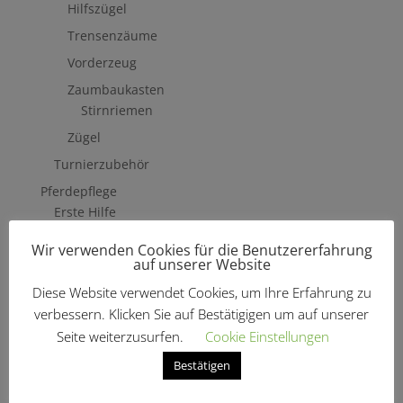
Hilfszügel
Trensenzäume
Vorderzeug
Zaumbaukasten
Stirnriemen
Zügel
Turnierzubehör
Pferdepflege
Erste Hilfe
Fliegenschutzmittel
Wir verwenden Cookies für die Benutzererfahrung
auf unserer Website
Hufpflege
Diese Website verwendet Cookies, um Ihre Erfahrung zu
Mähne, Schweif & Fell
verbessern. Klicken Sie auf Bestätigigen um auf unserer
Pferdewäsche
Seite weiterzusurfen.
Cookie Einstellungen
Putzzeug & Zubehör
Bestätigen
Bürsten & Kardätschen
Sehnen Bänder Gelenke