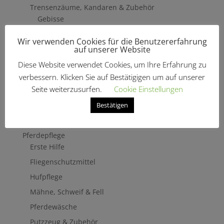
Trensenzäume, Kandaren & Zubehör
Gebisse
Hilfszügel
Wir verwenden Cookies für die Benutzererfahrung
auf unserer Website
Trensenzäume
Vorderzeug
Diese Website verwendet Cookies, um Ihre Erfahrung zu
verbessern. Klicken Sie auf Bestätigigen um auf unserer
Zaumbaukasten
Seite weiterzusurfen.
Cookie Einstellungen
Stirnriemen
Zügel
Bestätigen
Turnierzubehör
Pferdepflege
Erste Hilfe
Fliegenschutzmittel
Hufpflege
Mähne, Schweif & Fell
Pferdewäsche
Putzzeug & Zubehör