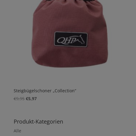
Steigbügelschoner „Collection“
Ursprünglicher
Aktueller
€
9,95
€
5,97
Preis
Preis
war:
ist:
€9,95
€5,97.
Produkt-Kategorien
Alle