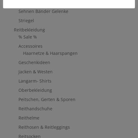
Bürsten & Kardätschen
Sehnen Bänder Gelenke
Striegel
Reitbekleidung
% Sale %
Accessoires
Haarnetze & Haarspangen
Geschenkideen
Jacken & Westen
Langarm- Shirts
Oberbekleidung
Peitschen, Gerten & Sporen
Reithandschuhe
Reithelme
Reithosen & Reitleggings
Reitsocken