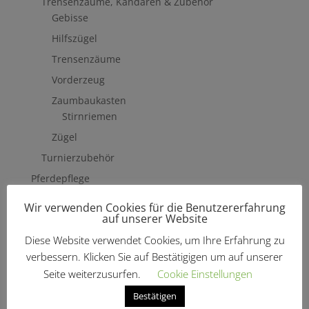
Trensenzäume, Kandaren & Zubehör
Gebisse
Hilfszügel
Trensenzäume
Vorderzeug
Zaumbaukasten
Stirnriemen
Zügel
Turnierzubehör
Pferdepflege
Erste Hilfe
Wir verwenden Cookies für die Benutzererfahrung
Fliegenschutzmittel
auf unserer Website
Hufpflege
Diese Website verwendet Cookies, um Ihre Erfahrung zu
verbessern. Klicken Sie auf Bestätigigen um auf unserer
Mähne, Schweif & Fell
Seite weiterzusurfen.
Cookie Einstellungen
Pferdewäsche
Bestätigen
Putzzeug & Zubehör