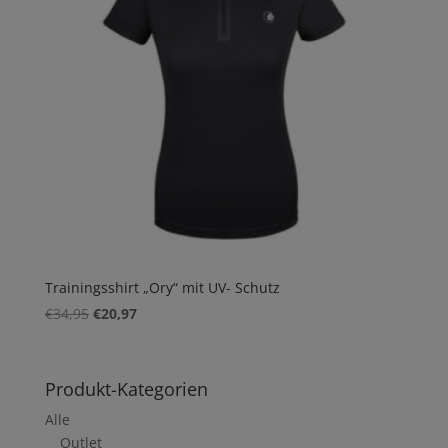
Trainingsshirt „Ory“ mit UV- Schutz
Ursprünglicher
Aktueller
€
34,95
€
20,97
Preis
Preis
war:
ist:
€34,95
€20,97.
Produkt-Kategorien
Alle
Outlet