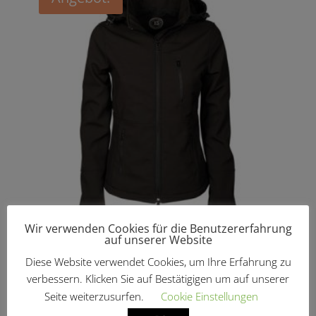
Wir verwenden Cookies für die Benutzererfahrung
auf unserer Website
Softshelljacke „Chicago“
Ursprünglicher
Aktueller
Diese Website verwendet Cookies, um Ihre Erfahrung zu
€
69,95
€
41,97
Preis
Preis
verbessern. Klicken Sie auf Bestätigigen um auf unserer
war:
ist:
Seite weiterzusurfen.
Cookie Einstellungen
€69,95
€41,97.
Produkt-Kategorien