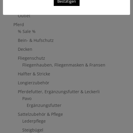
Bestätigen
Alle
Outlet
Pferd
% Sale %
Bein- & Hufschutz
Decken
Fliegenschutz
Fliegenhauben, Fliegenmasken & Fransen
Halfter & Stricke
Longierzubehör
Pferdefutter, Ergänzungsfutter & Leckerli
Pavo
Ergänzungsfutter
Sattelzubehör & Pflege
Lederpflege
Steigbügel