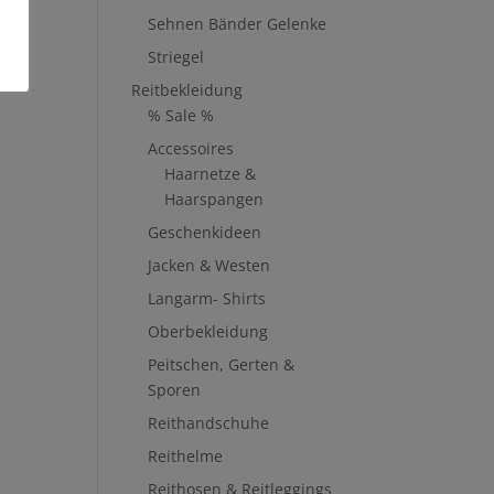
Sehnen Bänder Gelenke
Striegel
Reitbekleidung
% Sale %
Accessoires
Haarnetze &
Haarspangen
Geschenkideen
Jacken & Westen
Langarm- Shirts
Oberbekleidung
Peitschen, Gerten &
Sporen
Reithandschuhe
Reithelme
Reithosen & Reitleggings