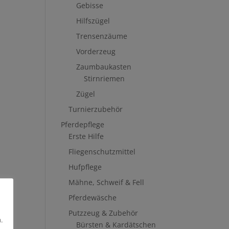
Gebisse
Hilfszügel
Trensenzäume
Vorderzeug
Zaumbaukasten
Stirnriemen
Zügel
Turnierzubehör
Pferdepflege
Erste Hilfe
Fliegenschutzmittel
Hufpflege
Mähne, Schweif & Fell
Pferdewäsche
Putzzeug & Zubehör
.
Bürsten & Kardätschen