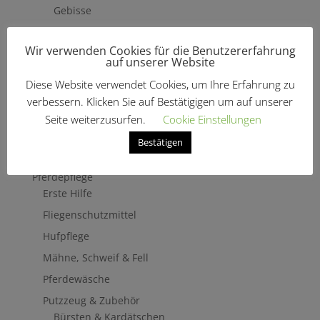
Gebisse
Hilfszügel
Wir verwenden Cookies für die Benutzererfahrung
Trensenzäume
auf unserer Website
Vorderzeug
Diese Website verwendet Cookies, um Ihre Erfahrung zu
Zaumbaukasten
verbessern. Klicken Sie auf Bestätigigen um auf unserer
Stirnriemen
Seite weiterzusurfen.
Cookie Einstellungen
Zügel
Bestätigen
Turnierzubehör
Pferdepflege
Erste Hilfe
Fliegenschutzmittel
Hufpflege
Mähne, Schweif & Fell
Pferdewäsche
Putzzeug & Zubehör
Bürsten & Kardätschen