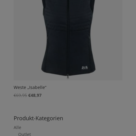
Weste „Isabelle“
Ursprünglicher
Aktueller
€
69,95
€
48,97
Preis
Preis
war:
ist:
€69,95
€48,97.
Produkt-Kategorien
Alle
Outlet