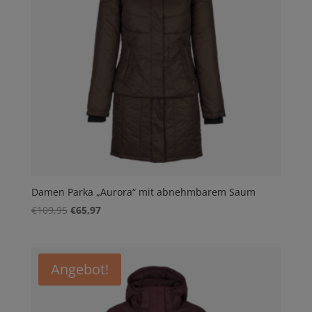
Damen Parka „Aurora“ mit abnehmbarem Saum
Ursprünglicher
Aktueller
€
109,95
€
65,97
Preis
Preis
war:
ist:
€109,95
€65,97.
Angebot!