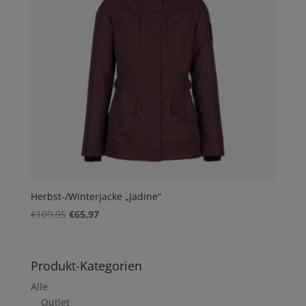
Herbst-/Winterjacke „Jadine“
Ursprünglicher
Aktueller
€
109,95
€
65,97
Preis
Preis
war:
ist:
€109,95
€65,97.
Produkt-Kategorien
Alle
Outlet