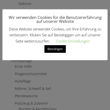
Gebisse
Hilfszügel
Wir verwenden Cookies für die Benutzererfahrung
Trensenzäume
auf unserer Website
Vorderzeug
Diese Website verwendet Cookies, um Ihre Erfahrung zu
Zaumbaukasten
verbessern. Klicken Sie auf Bestätigigen um auf unserer
Stirnriemen
Seite weiterzusurfen.
Cookie Einstellungen
Zügel
Bestätigen
Turnierzubehör
Pferdepflege
Erste Hilfe
Fliegenschutzmittel
Hufpflege
Mähne, Schweif & Fell
Pferdewäsche
Putzzeug & Zubehör
Bürsten & Kardätschen