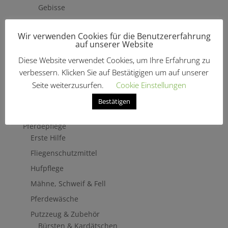
Gebisse
Hilfszügel
Wir verwenden Cookies für die Benutzererfahrung
Trensenzäume
auf unserer Website
Vorderzeug
Diese Website verwendet Cookies, um Ihre Erfahrung zu
Zaumbaukasten
verbessern. Klicken Sie auf Bestätigigen um auf unserer
Stirnriemen
Seite weiterzusurfen.
Cookie Einstellungen
Zügel
Bestätigen
Turnierzubehör
Pferdepflege
Erste Hilfe
Fliegenschutzmittel
Hufpflege
Mähne, Schweif & Fell
Pferdewäsche
Putzzeug & Zubehör
Bürsten & Kardätschen