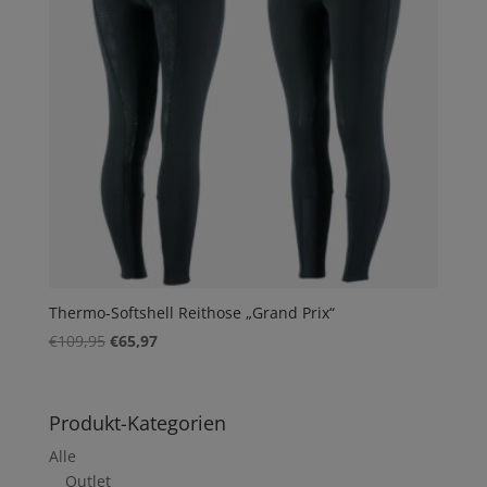
Thermo-Softshell Reithose „Grand Prix“
Ursprünglicher
Aktueller
€
109,95
€
65,97
Preis
Preis
war:
ist:
€109,95
€65,97.
Produkt-Kategorien
Alle
Outlet