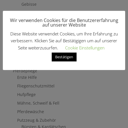
Gebisse
Hilfszügel
Wir verwenden Cookies für die Benutzererfahrung
Trensenzäume
auf unserer Website
Vorderzeug
Diese Website verwendet Cookies, um Ihre Erfahrung zu
Zaumbaukasten
verbessern. Klicken Sie auf Bestätigigen um auf unserer
Stirnriemen
Seite weiterzusurfen.
Cookie Einstellungen
Zügel
Bestätigen
Turnierzubehör
Pferdepflege
Erste Hilfe
Fliegenschutzmittel
Hufpflege
Mähne, Schweif & Fell
Pferdewäsche
Putzzeug & Zubehör
Bürsten & Kardätschen