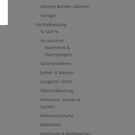
Sehnen Bänder Gelenke
Striegel
Reitbekleidung
% Sale %
Accessoires
Haarnetze &
Haarspangen
Geschenkideen
Jacken & Westen
Langarm- Shirts
Oberbekleidung
Peitschen, Gerten &
Sporen
Reithandschuhe
Reithelme
Reithosen & Reitleggings