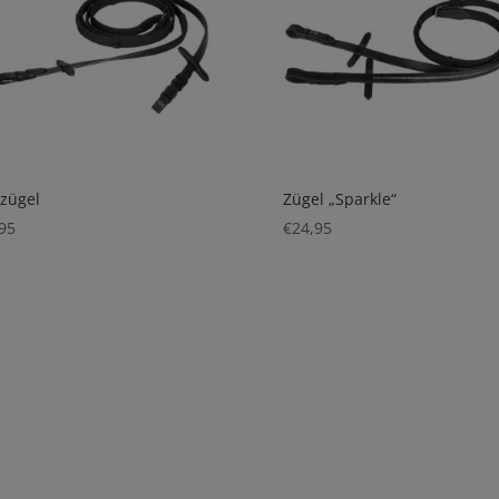
zügel
Zügel „Sparkle“
95
€
24,95