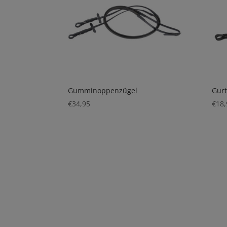
Gumminoppenzügel
Gurt
€
34,95
€
18,