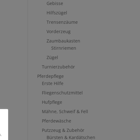
Gebisse
Hilfszügel
Trensenzäume
Vorderzeug
Zaumbaukasten
Stirnriemen
Zügel
Turnierzubehör
Pferdepflege
Erste Hilfe
Fliegenschutzmittel
Hufpflege
Mähne, Schweif & Fell
Pferdewäsche
Putzzeug & Zubehör
.
Bürsten & Kardätschen